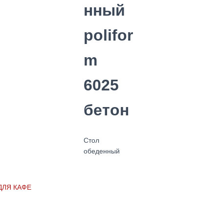
нный
polifor
m
6025
бетон
Стол
обеденный
ДЛЯ КАФЕ