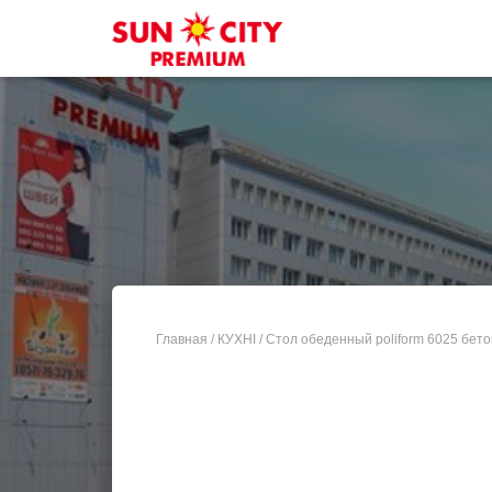
Главная
/
КУХНІ
/ Стол обеденный poliform 6025 бето