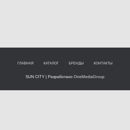
ГЛАВНАЯ
КАТАЛОГ
БРЕНДЫ
КОНТАКТЫ
SUN CITY | Разработано
OneMediaGroup
ту »