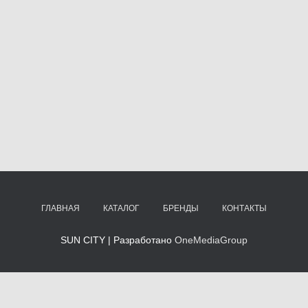
ГЛАВНАЯ
КАТАЛОГ
БРЕНДЫ
КОНТАКТЫ
SUN CITY | Разработано
OneMediaGroup
ту »